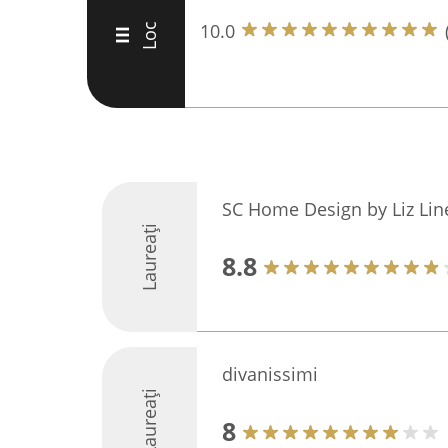
10.0
Loc
III
SC Home Design by Liz Lin
Laureați
8.8
divanissimi
Laureați
8