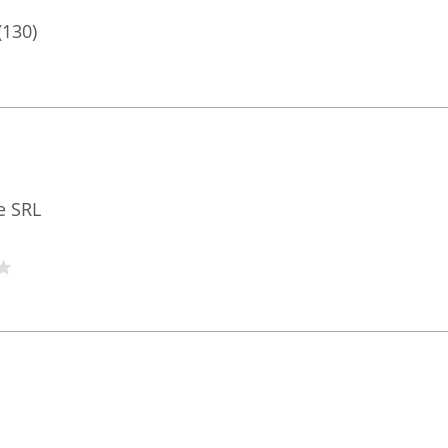
(130)
e SRL