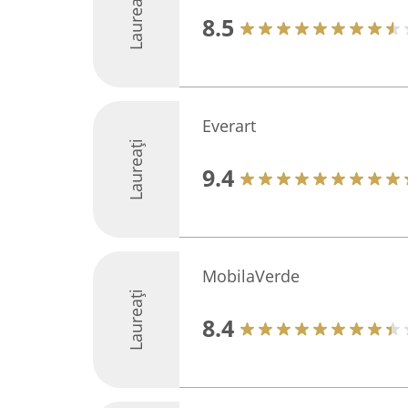
Laureați
8.5
Everart
Laureați
9.4
MobilaVerde
Laureați
8.4