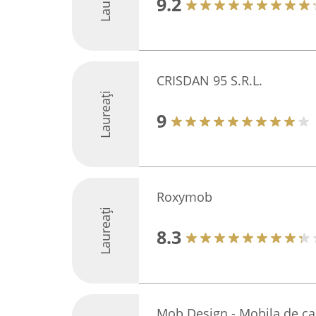
9.2
CRISDAN 95 S.R.L.
Laureați
9
Roxymob
Laureați
8.3
Mob Design - Mobila de cali