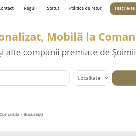
Contact
Reguli
Statut
Politică de retur
Înscrie-te
onalizat, Mobilă la Coman
și alte companii premiate de Șoimii
a Comandă - Bucureşti