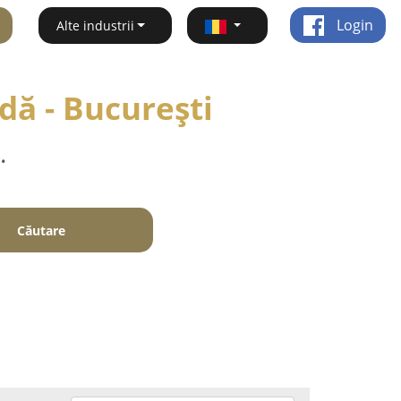
Login
Alte industrii
dă - Bucureşti
.
Căutare