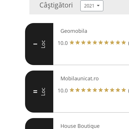
Câștigători
2021
Geomobila
10.0
Loc
I
Mobilaunicat.ro
10.0
Loc
II
House Boutique