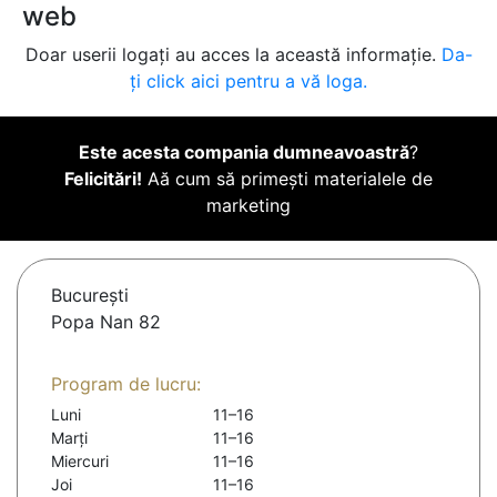
web
Doar userii logați au acces la această informație.
Da-
ți click aici pentru a vă loga.
Este acesta compania dumneavoastră
?
Felicitări!
Aă cum să primești materialele de
marketing
Bucureşti
Popa Nan 82
Program de lucru:
Luni
11–16
Marți
11–16
Miercuri
11–16
Joi
11–16