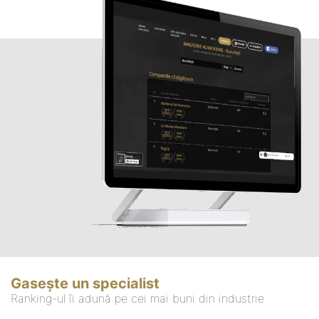
Gasește un specialist
Ranking-ul îi adună pe cei mai buni din industrie