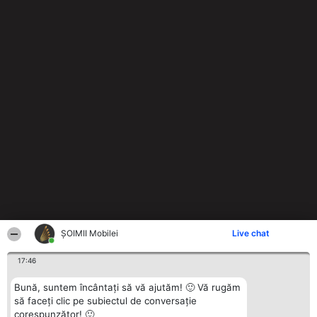
ȘOIMII Mobilei
Live chat
17:46
Bună, suntem încântați să vă ajutăm! 🙂 Vă rugăm
să faceți clic pe subiectul de conversație
corespunzător! 🙂