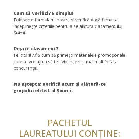
Cum să verifici? E simplu!
Folosește formularul nostru și verifică dacă firma ta
îndeplinește criteriile pentru a se alătura clasamentului
Șoimii.
Deja în clasament?
Felicitări! Află cum să primești materialele promoționale
care te vor ajuta să te evidențiezi și mai mult în fața
concurenței.
Nu aștepta! Verifică acum și alătură-te
grupului elitist al Șoimii.
PACHETUL
LAUREATULUI CONȚINE: