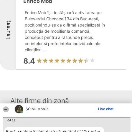
Enrico Mob
Enrico Mob își desfășoară activitatea pe
Bulevardul Ghencea 134 din București,
Laureați
poziționându-se ca o firmă specializată în
producția de mobilier la comandă,
conceput pentru a răspunde precis
cerințelor și preferințelor individuale ale
clienților. ...
8.4
Alte firme din zonă
ȘOIMII Mobilei
Live chat
Organizator Ranking
Plebiscyt
Contact
04:28
BRIGHT SOLUTIONS BR SRL
Câștigătorii
Contact
Aleea Timisul De Sus 2 Bl. A30
Lista Tuturor
Bună, suntem încântați să vă ajutăm! 🙂 Vă rugăm