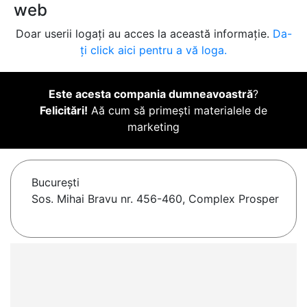
web
Doar userii logați au acces la această informație.
Da-
ți click aici pentru a vă loga.
Este acesta compania dumneavoastră
?
Felicitări!
Aă cum să primești materialele de
marketing
Bucureşti
Sos. Mihai Bravu nr. 456-460, Complex Prosper