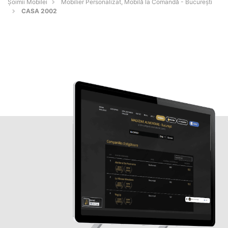
Șoimii Mobilei
Mobilier Personalizat, Mobilă la Comandă - Bucureşti
CASA 2002