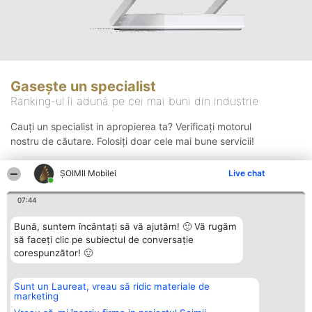
Gasește un specialist
Ranking-ul îi adună pe cei mai buni din industrie
Cauți un specialist in apropierea ta? Verificați motorul
nostru de căutare. Folosiți doar cele mai bune servicii!
ȘOIMII Mobilei
Live chat
Căutare
07:44
Bună, suntem încântați să vă ajutăm! 🙂 Vă rugăm
să faceți clic pe subiectul de conversație
corespunzător! 🙂
Sunt un Laureat, vreau să ridic materiale de
Organizator Ranking
Plebiscyt
Contact
marketing
BRIGHT SOLUTIONS BR SRL
Câștigătorii
Contact
Aleea Timisul De Sus 2 Bl. A30
Lista Tuturor