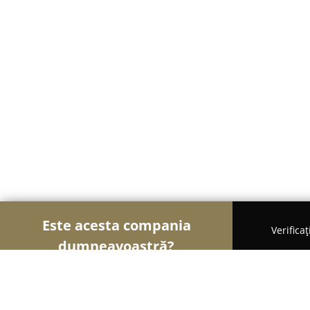
Este acesta compania
Verifica
dumneavoastră?
Șoimii Mobilei
Mobilier Personalizat, Mobilă la