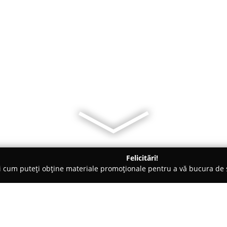
Felicitări!
ți cum puteți obține materiale promoționale pentru a vă bucura d
 Comandă - Bucureşti
Lineaflex R Prodimpex SRL