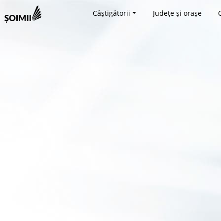
Câștigătorii
Județe și orașe