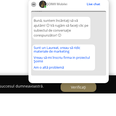
ȘOIMII Mobilei
Live chat
19:20
Bună, suntem încântați să vă
ajutăm! 🙂 Vă rugăm să faceți clic pe
subiectul de conversație
corespunzător! 🙂
Sunt un Laureat, vreau să ridic
materiale de marketing
Vreau să-mi înscriu firma in proiectul
Șoimii
Am o altă problemă
e succesul dumneavoastră.
Verificați