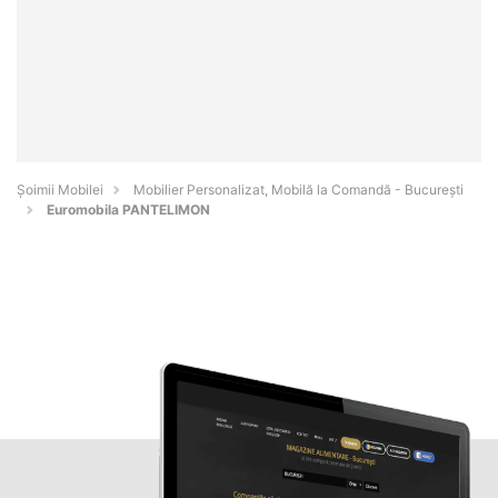
Șoimii Mobilei
Mobilier Personalizat, Mobilă la Comandă - Bucureşti
Euromobila PANTELIMON