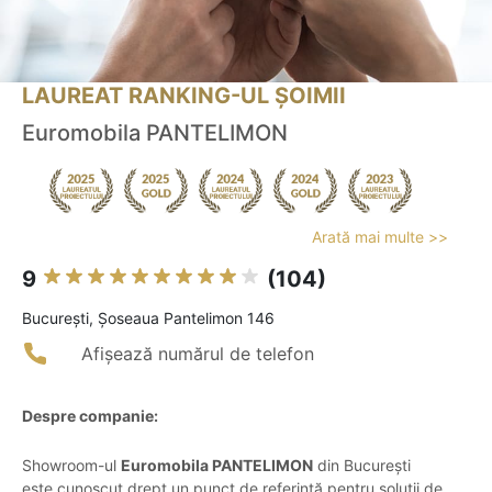
LAUREAT RANKING-UL ȘOIMII
Euromobila PANTELIMON
Arată mai multe >>
9
(104)
Bucureşti, Șoseaua Pantelimon 146
Afișează numărul de telefon
Despre companie:
Showroom-ul
Euromobila PANTELIMON
din București
este cunoscut drept un punct de referință pentru soluții de