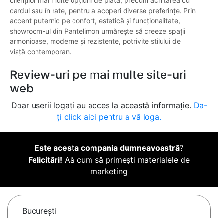
clienților mai multe opțiuni de plată, precum achitarea cu
cardul sau în rate, pentru a acoperi diverse preferințe. Prin
accent puternic pe confort, estetică şi funcționalitate,
showroom-ul din Pantelimon urmărește să creeze spații
armonioase, moderne şi rezistente, potrivite stilului de
viață contemporan.
Review-uri pe mai multe site-uri
web
Doar userii logați au acces la această informație.
Da-
ți click aici pentru a vă loga.
Este acesta compania dumneavoastră
?
Felicitări!
Aă cum să primești materialele de
marketing
Bucureşti