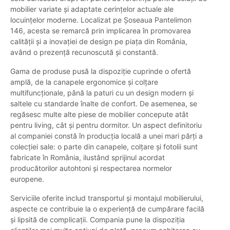
mobilier variate şi adaptate cerințelor actuale ale
locuințelor moderne. Localizat pe Șoseaua Pantelimon
146, acesta se remarcă prin implicarea în promovarea
calității şi a inovației de design pe piața din România,
având o prezență recunoscută şi constantă.
Gama de produse pusă la dispoziție cuprinde o ofertă
amplă, de la canapele ergonomice şi colțare
multifuncționale, până la paturi cu un design modern şi
saltele cu standarde înalte de confort. De asemenea, se
regăsesc multe alte piese de mobilier concepute atât
pentru living, cât şi pentru dormitor. Un aspect definitoriu
al companiei constă în producția locală a unei mari părți a
colecției sale: o parte din canapele, colțare şi fotolii sunt
fabricate în România, ilustând sprijinul acordat
producătorilor autohtoni şi respectarea normelor
europene.
Serviciile oferite includ transportul şi montajul mobilierului,
aspecte ce contribuie la o experiență de cumpărare facilă
şi lipsită de complicații. Compania pune la dispoziția