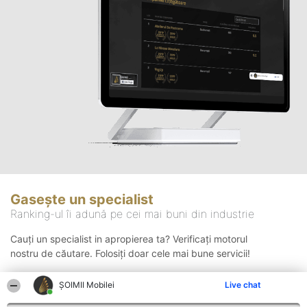
Gasește un specialist
Ranking-ul îi adună pe cei mai buni din industrie
Cauți un specialist in apropierea ta? Verificați motorul
nostru de căutare. Folosiți doar cele mai bune servicii!
ȘOIMII Mobilei
Live chat
Căutare