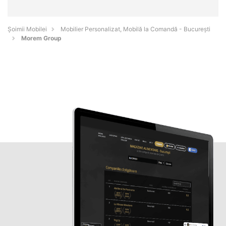
Șoimii Mobilei
Mobilier Personalizat, Mobilă la Comandă - Bucureşti
Morem Group