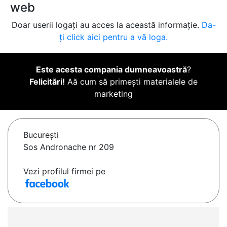
web
Doar userii logați au acces la această informație.
Da-
ți click aici pentru a vă loga.
Este acesta compania dumneavoastră
?
Felicitări!
Aă cum să primești materialele de
marketing
Bucureşti
Sos Andronache nr 209
Vezi profilul firmei pe