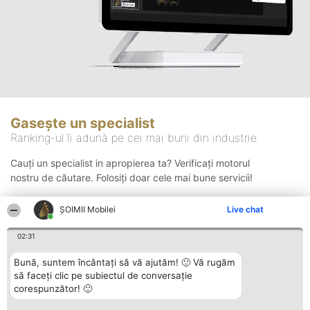
Gasește un specialist
Ranking-ul îi adună pe cei mai buni din industrie
Cauți un specialist in apropierea ta? Verificați motorul
nostru de căutare. Folosiți doar cele mai bune servicii!
ȘOIMII Mobilei
Live chat
Căutare
02:31
Bună, suntem încântați să vă ajutăm! 🙂 Vă rugăm
să faceți clic pe subiectul de conversație
corespunzător! 🙂