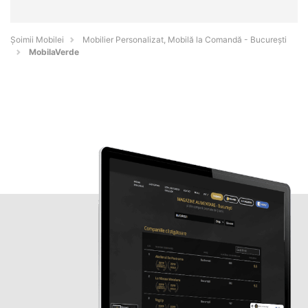
Șoimii Mobilei
Mobilier Personalizat, Mobilă la Comandă - Bucureşti
MobilaVerde