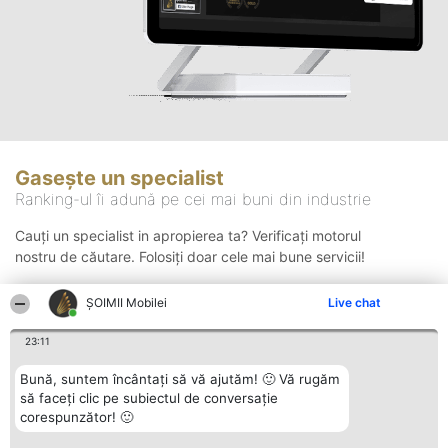
Gasește un specialist
Ranking-ul îi adună pe cei mai buni din industrie
Cauți un specialist in apropierea ta? Verificați motorul
nostru de căutare. Folosiți doar cele mai bune servicii!
ȘOIMII Mobilei
Live chat
Căutare
23:11
Bună, suntem încântați să vă ajutăm! 🙂 Vă rugăm
să faceți clic pe subiectul de conversație
corespunzător! 🙂