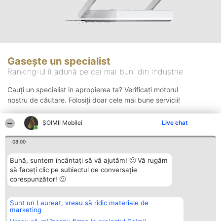
Gasește un specialist
Ranking-ul îi adună pe cei mai buni din industrie
Cauți un specialist in apropierea ta? Verificați motorul
nostru de căutare. Folosiți doar cele mai bune servicii!
ȘOIMII Mobilei
Live chat
Căutare
08:00
Bună, suntem încântați să vă ajutăm! 🙂 Vă rugăm
să faceți clic pe subiectul de conversație
corespunzător! 🙂
Sunt un Laureat, vreau să ridic materiale de
Organizator Ranking
Plebiscyt
Contact
marketing
BRIGHT SOLUTIONS BR SRL
Câștigătorii
Contact
Aleea Timisul De Sus 2 Bl. A30
Lista Tuturor