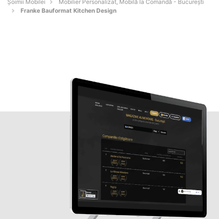
Șoimii Mobilei
Mobilier Personalizat, Mobilă la Comandă - Bucureşti
Franke Bauformat Kitchen Design