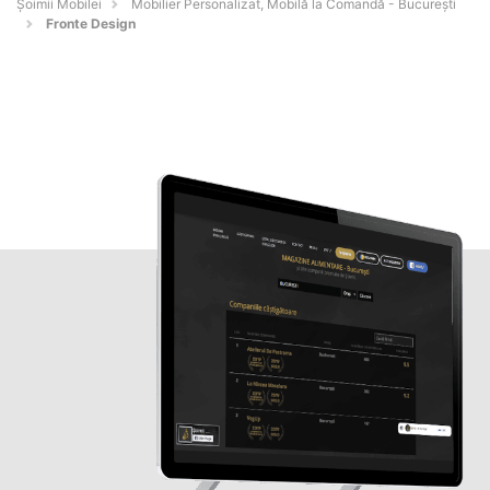
Șoimii Mobilei
Mobilier Personalizat, Mobilă la Comandă - Bucureşti
Fronte Design