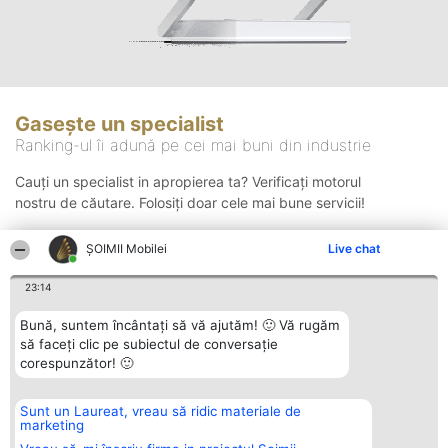
Gasește un specialist
Ranking-ul îi adună pe cei mai buni din industrie
Cauți un specialist in apropierea ta? Verificați motorul
nostru de căutare. Folosiți doar cele mai bune servicii!
ȘOIMII Mobilei
Live chat
Căutare
23:14
Bună, suntem încântați să vă ajutăm! 🙂 Vă rugăm
să faceți clic pe subiectul de conversație
corespunzător! 🙂
Sunt un Laureat, vreau să ridic materiale de
Organizator Ranking
Plebiscyt
Contact
marketing
BRIGHT SOLUTIONS BR SRL
Câștigătorii
Contact
Aleea Timisul De Sus 2 Bl. A30
Lista Tuturor