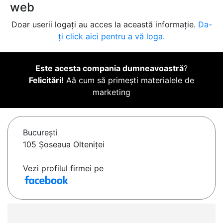
web
Doar userii logați au acces la această informație.
Da-
ți click aici pentru a vă loga.
Este acesta compania dumneavoastră
?
Felicitări!
Aă cum să primești materialele de
marketing
Bucureşti
105 Șoseaua Olteniței
Vezi profilul firmei pe