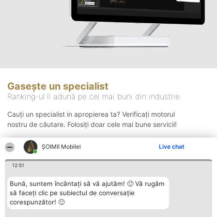
Gasește un specialist
Ranking-ul îi adună pe cei mai buni din industrie
Cauți un specialist in apropierea ta? Verificați motorul
nostru de căutare. Folosiți doar cele mai bune servicii!
ȘOIMII Mobilei
Live chat
Căutare
12:51
Bună, suntem încântați să vă ajutăm! 🙂 Vă rugăm
să faceți clic pe subiectul de conversație
corespunzător! 🙂