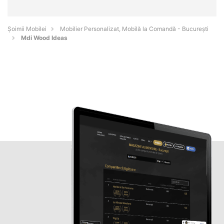
Șoimii Mobilei
Mobilier Personalizat, Mobilă la Comandă - Bucureşti
Mdi Wood Ideas