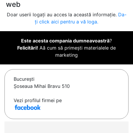
web
Doar userii logați au acces la această informație.
Da-
ți click aici pentru a vă loga.
Este acesta compania dumneavoastră
?
Felicitări!
Aă cum să primești materialele de
marketing
Bucureşti
Șoseaua Mihai Bravu 510
Vezi profilul firmei pe