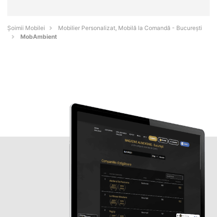
Șoimii Mobilei
Mobilier Personalizat, Mobilă la Comandă - Bucureşti
MobAmbient