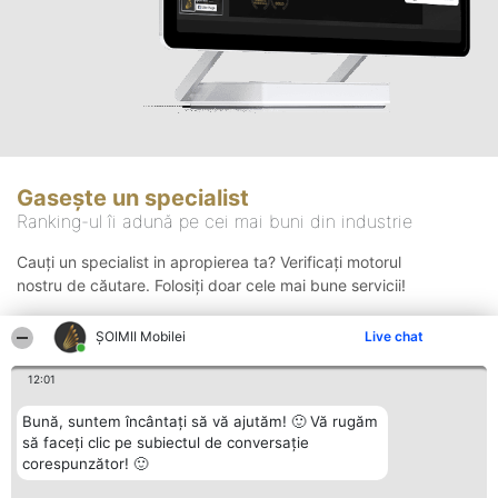
Gasește un specialist
Ranking-ul îi adună pe cei mai buni din industrie
Cauți un specialist in apropierea ta? Verificați motorul
nostru de căutare. Folosiți doar cele mai bune servicii!
ȘOIMII Mobilei
Live chat
Căutare
12:01
Bună, suntem încântați să vă ajutăm! 🙂 Vă rugăm
să faceți clic pe subiectul de conversație
corespunzător! 🙂