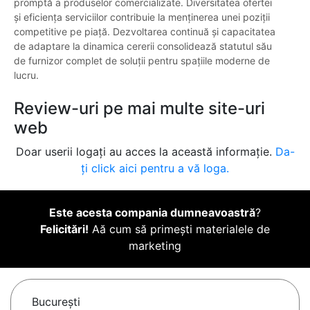
promptă a produselor comercializate. Diversitatea ofertei
și eficiența serviciilor contribuie la menținerea unei poziții
competitive pe piață. Dezvoltarea continuă și capacitatea
de adaptare la dinamica cererii consolidează statutul său
de furnizor complet de soluții pentru spațiile moderne de
lucru.
Review-uri pe mai multe site-uri
web
Doar userii logați au acces la această informație.
Da-
ți click aici pentru a vă loga.
Este acesta compania dumneavoastră
?
Felicitări!
Aă cum să primești materialele de
marketing
Bucureşti