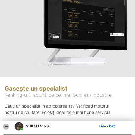
Gasește un specialist
Ranking-ul îi adună pe cei mai buni din industrie
Cauți un specialist in apropierea ta? Verificați motorul
nostru de căutare. Folosiți doar cele mai bune servicii!
ȘOIMII Mobilei
Live chat
Căutare