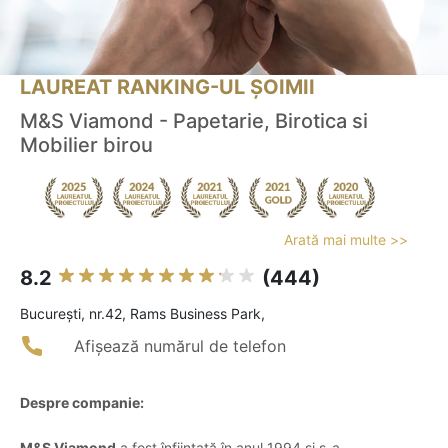
LAUREAT RANKING-UL ȘOIMII
M&S Viamond - Papetarie, Birotica si
Mobilier birou
Arată mai multe >>
8.2
(444)
Bucureşti, nr.42, Rams Business Park,
Afișează numărul de telefon
Despre companie:
M&S Viamond
a fost înființată în anul 1994 și s-a