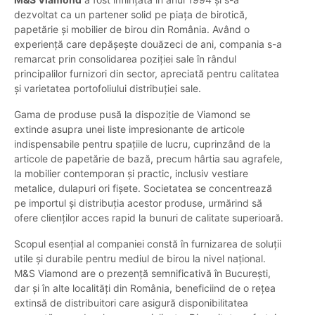
dezvoltat ca un partener solid pe piața de birotică,
papetărie și mobilier de birou din România. Având o
experiență care depășește douăzeci de ani, compania s-a
remarcat prin consolidarea poziției sale în rândul
principalilor furnizori din sector, apreciată pentru calitatea
și varietatea portofoliului distribuției sale.
Gama de produse pusă la dispoziție de Viamond se
extinde asupra unei liste impresionante de articole
indispensabile pentru spațiile de lucru, cuprinzând de la
articole de papetărie de bază, precum hârtia sau agrafele,
la mobilier contemporan și practic, inclusiv vestiare
metalice, dulapuri ori fișete. Societatea se concentrează
pe importul și distribuția acestor produse, urmărind să
ofere clienților acces rapid la bunuri de calitate superioară.
Scopul esențial al companiei constă în furnizarea de soluții
utile și durabile pentru mediul de birou la nivel național.
M&S Viamond are o prezență semnificativă în București,
dar și în alte localități din România, beneficiind de o rețea
extinsă de distribuitori care asigură disponibilitatea