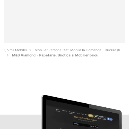
Șoimii Mobilei
Mobilier Personalizat, Mobilă la Comandă - Bucureşti
M&S Viamond - Papetarie, Birotica si Mobilier birou