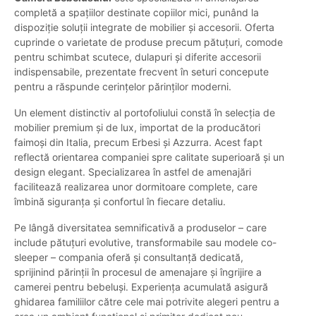
completă a spațiilor destinate copiilor mici, punând la
dispoziție soluții integrate de mobilier și accesorii. Oferta
cuprinde o varietate de produse precum pătuțuri, comode
pentru schimbat scutece, dulapuri și diferite accesorii
indispensabile, prezentate frecvent în seturi concepute
pentru a răspunde cerințelor părinților moderni.
Un element distinctiv al portofoliului constă în selecția de
mobilier premium și de lux, importat de la producători
faimoși din Italia, precum Erbesi și Azzurra. Acest fapt
reflectă orientarea companiei spre calitate superioară și un
design elegant. Specializarea în astfel de amenajări
facilitează realizarea unor dormitoare complete, care
îmbină siguranța și confortul în fiecare detaliu.
Pe lângă diversitatea semnificativă a produselor – care
include pătuțuri evolutive, transformabile sau modele co-
sleeper – compania oferă și consultanță dedicată,
sprijinind părinții în procesul de amenajare și îngrijire a
camerei pentru bebeluși. Experiența acumulată asigură
ghidarea familiilor către cele mai potrivite alegeri pentru a