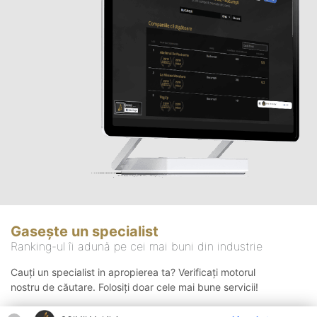
Gasește un specialist
Ranking-ul îi adună pe cei mai buni din industrie
Cauți un specialist in apropierea ta? Verificați motorul
nostru de căutare. Folosiți doar cele mai bune servicii!