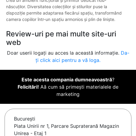
crea un ambient funcțional și primitor dedicat nou-
născuților. Diversitatea colecțiilor și stilurilor puse la
dispoziție permite adaptarea fiecărui spațiu, transformând
camera copiilor într-un spațiu armonios și plin de liniște.
Review-uri pe mai multe site-uri
web
Doar userii logați au acces la această informație.
Da-
ți click aici pentru a vă loga.
Este acesta compania dumneavoastră
?
Felicitări!
Aă cum să primești materialele de
marketing
Bucureşti
Piata Unirii nr 1, Parcare Supraterană Magazin
Unirea - Etaj 1