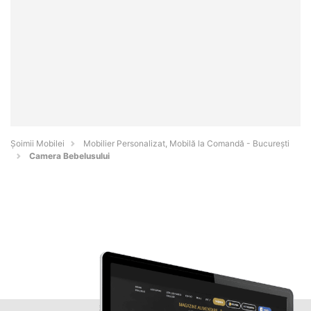
Șoimii Mobilei
Mobilier Personalizat, Mobilă la Comandă - Bucureşti
Camera Bebelusului