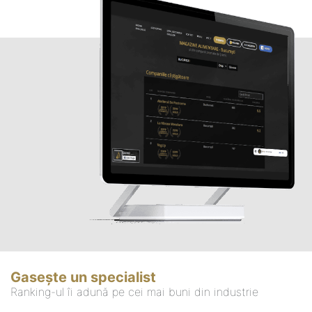
Gasește un specialist
Ranking-ul îi adună pe cei mai buni din industrie