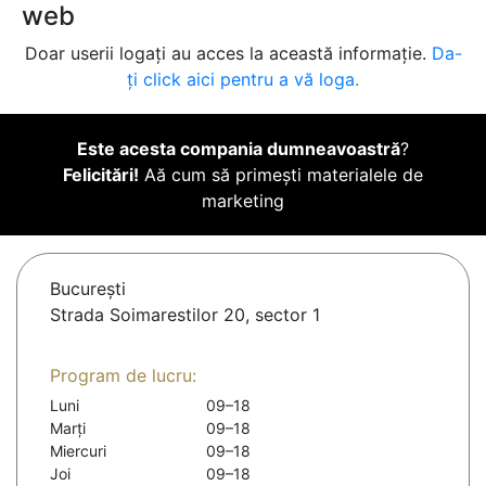
web
Doar userii logați au acces la această informație.
Da-
ți click aici pentru a vă loga.
Este acesta compania dumneavoastră
?
Felicitări!
Aă cum să primești materialele de
marketing
Bucureşti
Strada Soimarestilor 20, sector 1
Program de lucru:
Luni
09–18
Marți
09–18
Miercuri
09–18
Joi
09–18