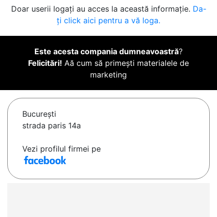
Doar userii logați au acces la această informație.
Da-
ți click aici pentru a vă loga.
Este acesta compania dumneavoastră
?
Felicitări!
Aă cum să primești materialele de
marketing
Bucureşti
strada paris 14a
Vezi profilul firmei pe