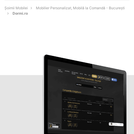
Șoimii Mobilei
Mobilier Personalizat, Mobilă la Comandă - Bucureşti
Dormi.ro