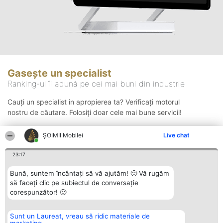
Gasește un specialist
Ranking-ul îi adună pe cei mai buni din industrie
Cauți un specialist in apropierea ta? Verificați motorul
nostru de căutare. Folosiți doar cele mai bune servicii!
ȘOIMII Mobilei
Live chat
Căutare
23:17
Bună, suntem încântați să vă ajutăm! 🙂 Vă rugăm
să faceți clic pe subiectul de conversație
corespunzător! 🙂
Sunt un Laureat, vreau să ridic materiale de
Organizator Ranking
Plebiscyt
Contact