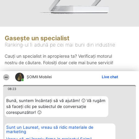
Gasește un specialist
Ranking-ul îi adună pe cei mai buni din industrie
Cauți un specialist in apropierea ta? Verificați motorul
nostru de căutare. Folosiți doar cele mai bune servicii!
ȘOIMII Mobilei
Live chat
Căutare
08:23
Bună, suntem încântați să vă ajutăm! 🙂 Vă rugăm
să faceți clic pe subiectul de conversație
corespunzător! 🙂
Sunt un Laureat, vreau să ridic materiale de
Organizator Ranking
Plebiscyt
Contact
marketing
BRIGHT SOLUTIONS BR SRL
Câștigătorii
Contact
Aleea Timisul De Sus 2 Bl. A30
Lista Tuturor