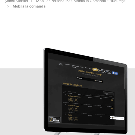
Șoimii Mobilei
Mobilier Personalizat, Mobilă la Comandă - Bucureşti
Mobila la comanda