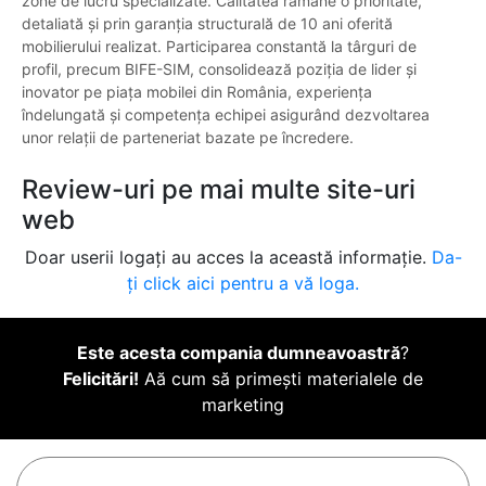
zone de lucru specializate. Calitatea rămâne o prioritate,
detaliată și prin garanția structurală de 10 ani oferită
mobilierului realizat. Participarea constantă la târguri de
profil, precum BIFE-SIM, consolidează poziția de lider și
inovator pe piața mobilei din România, experiența
îndelungată și competența echipei asigurând dezvoltarea
unor relații de parteneriat bazate pe încredere.
Review-uri pe mai multe site-uri
web
Doar userii logați au acces la această informație.
Da-
ți click aici pentru a vă loga.
Este acesta compania dumneavoastră
?
Felicitări!
Aă cum să primești materialele de
marketing