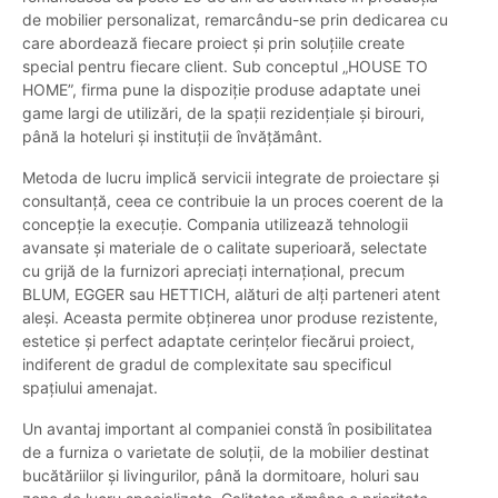
de mobilier personalizat, remarcându-se prin dedicarea cu
care abordează fiecare proiect și prin soluțiile create
special pentru fiecare client. Sub conceptul „HOUSE TO
HOME”, firma pune la dispoziție produse adaptate unei
game largi de utilizări, de la spații rezidențiale și birouri,
până la hoteluri și instituții de învățământ.
Metoda de lucru implică servicii integrate de proiectare și
consultanță, ceea ce contribuie la un proces coerent de la
concepție la execuție. Compania utilizează tehnologii
avansate și materiale de o calitate superioară, selectate
cu grijă de la furnizori apreciați internațional, precum
BLUM, EGGER sau HETTICH, alături de alți parteneri atent
aleși. Aceasta permite obținerea unor produse rezistente,
estetice și perfect adaptate cerințelor fiecărui proiect,
indiferent de gradul de complexitate sau specificul
spațiului amenajat.
Un avantaj important al companiei constă în posibilitatea
de a furniza o varietate de soluții, de la mobilier destinat
bucătăriilor și livingurilor, până la dormitoare, holuri sau