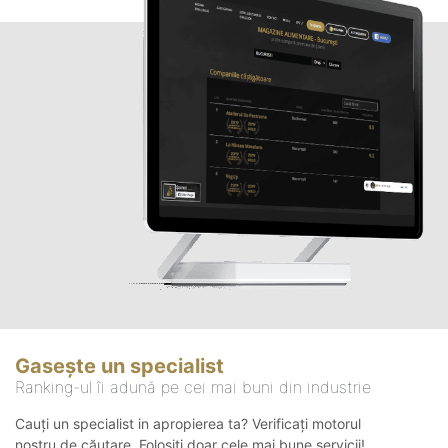
Gasește un specialist
Ranking-ul îi adună pe cei mai buni din industrie
Cauți un specialist in apropierea ta? Verificați motorul
nostru de căutare. Folosiți doar cele mai bune servicii!