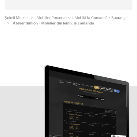
Șoimii Mobilei
Mobilier Personalizat, Mobilă la Comandă - Bucureşti
Atelier Simion - Mobilier din lemn, la comandă