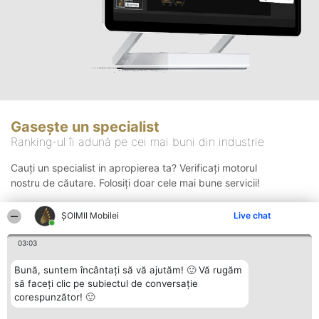
Gasește un specialist
Ranking-ul îi adună pe cei mai buni din industrie
Cauți un specialist in apropierea ta? Verificați motorul
nostru de căutare. Folosiți doar cele mai bune servicii!
ȘOIMII Mobilei
Live chat
Căutare
03:03
Bună, suntem încântați să vă ajutăm! 🙂 Vă rugăm
să faceți clic pe subiectul de conversație
corespunzător! 🙂