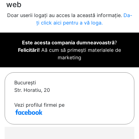
web
Doar userii logați au acces la această informație.
Da-
ți click aici pentru a vă loga.
Este acesta compania dumneavoastră
?
Felicitări!
Aă cum să primești materialele de
marketing
Bucureşti
Str. Horatiu, 20
Vezi profilul firmei pe