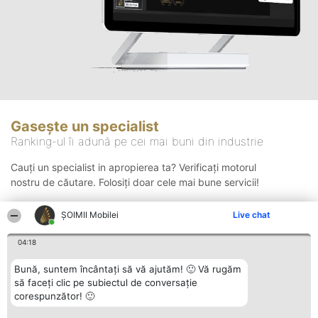
Gasește un specialist
Ranking-ul îi adună pe cei mai buni din industrie
Cauți un specialist in apropierea ta? Verificați motorul
nostru de căutare. Folosiți doar cele mai bune servicii!
ȘOIMII Mobilei
Live chat
Căutare
04:18
Bună, suntem încântați să vă ajutăm! 🙂 Vă rugăm
să faceți clic pe subiectul de conversație
corespunzător! 🙂