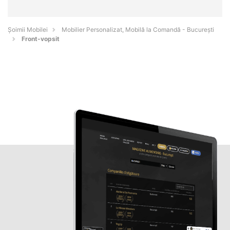
Șoimii Mobilei
Mobilier Personalizat, Mobilă la Comandă - Bucureşti
Front-vopsit