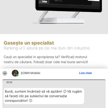
Gasește un specialist
Ranking-ul îi adună pe cei mai buni din industrie
Cauți un specialist in apropierea ta? Verificați motorul
nostru de căutare. Folosiți doar cele mai bune servicii!
ȘOIMII Mobilei
Live chat
Căutare
18:55
Bună, suntem încântați să vă ajutăm! 🙂 Vă rugăm
să faceți clic pe subiectul de conversație
corespunzător! 🙂