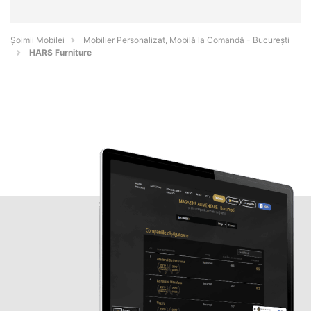
Șoimii Mobilei
Mobilier Personalizat, Mobilă la Comandă - Bucureşti
HARS Furniture