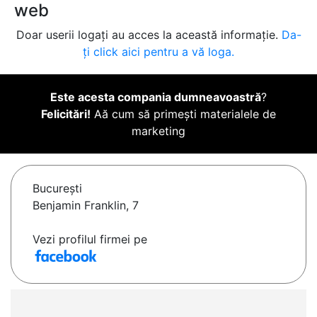
web
Doar userii logați au acces la această informație.
Da-
ți click aici pentru a vă loga.
Este acesta compania dumneavoastră
?
Felicitări!
Aă cum să primești materialele de
marketing
Bucureşti
Benjamin Franklin, 7
Vezi profilul firmei pe