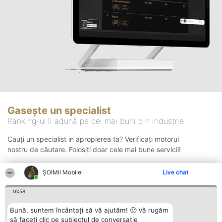
Gasește un specialist
Ranking-ul îi adună pe cei mai buni din industrie
Cauți un specialist in apropierea ta? Verificați motorul
nostru de căutare. Folosiți doar cele mai bune servicii!
ȘOIMII Mobilei
Live chat
Căutare
16:58
Bună, suntem încântați să vă ajutăm! 🙂 Vă rugăm
să faceți clic pe subiectul de conversație