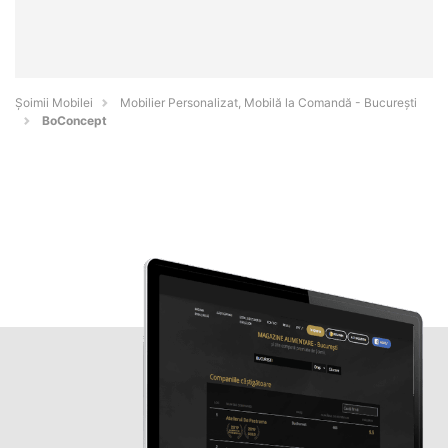
Șoimii Mobilei
Mobilier Personalizat, Mobilă la Comandă - Bucureşti
BoConcept