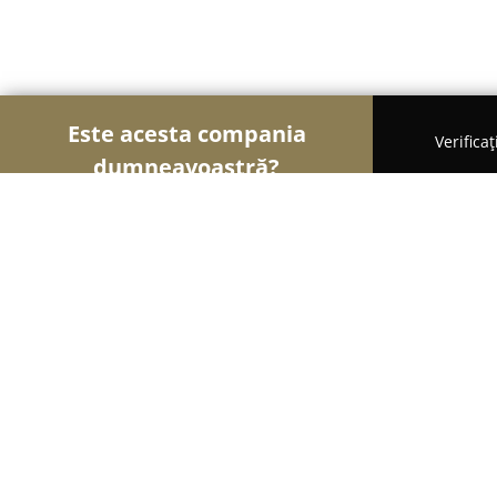
Este acesta compania
Verifica
dumneavoastră?
Șoimii Mobilei
Mobilier Personalizat, Mobilă la
FLIGHT-CASE Romania
10
(114)