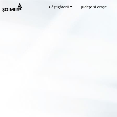
Câștigătorii
Județe și orașe