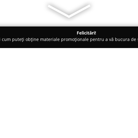
Felicitări!
ți cum puteți obține materiale promoționale pentru a vă bucura d
 Comandă - Bucureşti
FLIGHT-CASE Romania
Despre companie:
FLIGHT-CASE România
s-a cons
soluțiilor personalizate pentru 
echipamente. Compania a câștig
case-uri profesionale, create în
Arată mai multe >>
proiect în parte. Oferta acoperă
instrumentelor muzicale și a e