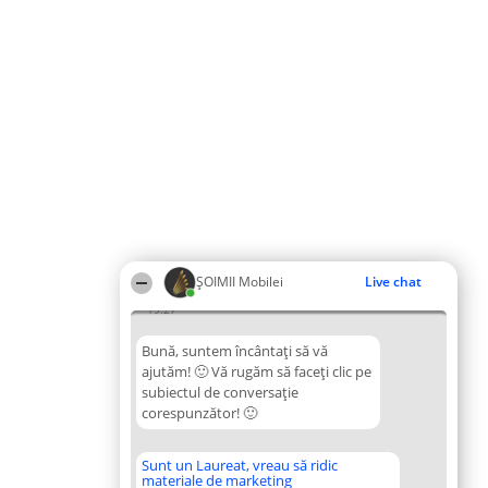
ȘOIMII Mobilei
Live chat
19:27
Bună, suntem încântați să vă
ajutăm! 🙂 Vă rugăm să faceți clic pe
subiectul de conversație
corespunzător! 🙂
Sunt un Laureat, vreau să ridic
materiale de marketing