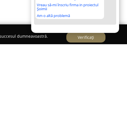
Vreau să-mi înscriu firma in proiectul
Șoimii
Am o altă problemă
e succesul dumneavoastră.
Verificați
olidat ca un reper în domeniul fabricării
protecția și transportul diverselor tipuri de
at recunoaștere datorită abilității de a furniza
 conformitate cu cerințele specifice ale fiecărui
 o gamă variată de aplicații, de la protejarea
chipamentelor audio-vizuale, până la