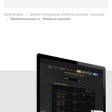
Șoimii Mobilei
Mobilier Personalizat, Mobilă la Comandă - Bucureşti
EMobilaComanda.ro - Mobila la comanda