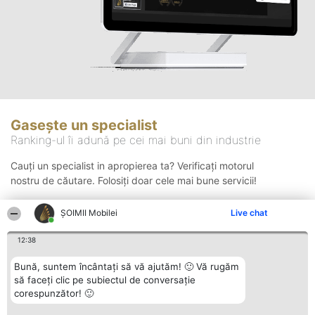
Gasește un specialist
Ranking-ul îi adună pe cei mai buni din industrie
Cauți un specialist in apropierea ta? Verificați motorul
nostru de căutare. Folosiți doar cele mai bune servicii!
ȘOIMII Mobilei
Live chat
Căutare
12:38
Bună, suntem încântați să vă ajutăm! 🙂 Vă rugăm
să faceți clic pe subiectul de conversație
corespunzător! 🙂