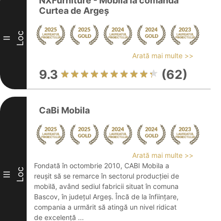
NXFurniture - Mobilă la comandă
Curtea de Argeș
Loc
II
Arată mai multe >>
9.3
(62)
CaBi Mobila
Arată mai multe >>
Fondată în octombrie 2010, CABI Mobila a
Loc
III
reușit să se remarce în sectorul producției de
mobilă, având sediul fabricii situat în comuna
Bascov, în județul Argeș. Încă de la înființare,
compania a urmărit să atingă un nivel ridicat
de excelență ...