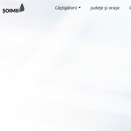
Câștigătorii
Județe și orașe