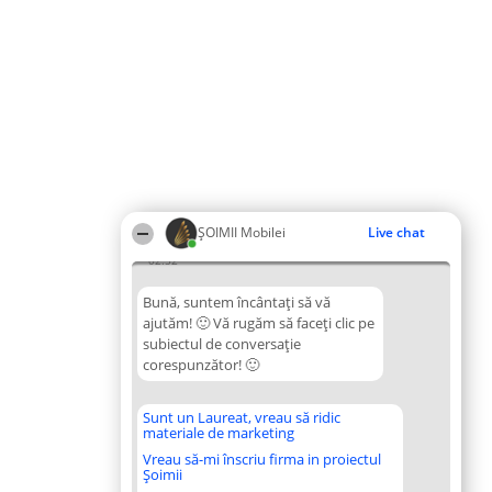
ȘOIMII Mobilei
Live chat
02:52
Bună, suntem încântați să vă
ajutăm! 🙂 Vă rugăm să faceți clic pe
subiectul de conversație
corespunzător! 🙂
Sunt un Laureat, vreau să ridic
materiale de marketing
Vreau să-mi înscriu firma in proiectul
Șoimii