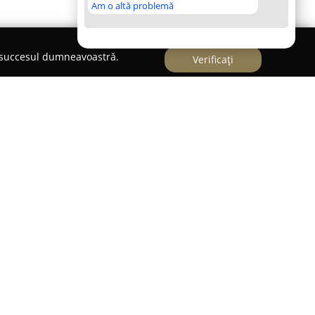
Am o altă problemă
e succesul dumneavoastră.
Verificați
mania - Campulung Muscel
port Germania - Campulung Muscel
constituie un
ajarea locuințelor cu mobilier importat din
spoziție o gamă diversificată de canapele,
 destinate creării unui spațiu menit să îmbine
vidențiindu-se prin oferta sa versatilă în
rui produs, Outlet Canapele si Mobila Import