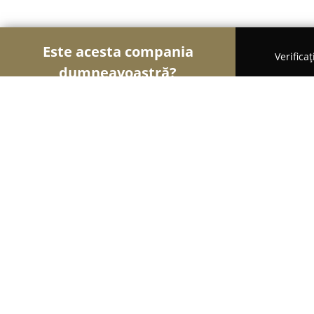
Este acesta compania
Verifica
dumneavoastră?
Șoimii Mobilei
Mobilier Personalizat, Mobilă l
Outlet Canapele si Mobila Import 
Muscel
8.3
(7)