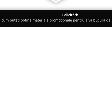
Felicitări!
ți cum puteți obține materiale promoționale pentru a vă bucura d
a Comandă - Câmpulung
Outlet Canapele si Mobila Import Ger
Germania - Campulung
Despre companie:
Outlet Canapele si Mobila Im
punct de referință pentru amen
Germania. Magazinul pune la di
colțare și alte piese esențiale
confortul cu aspectul estetic, e
Arată mai multe >>
Campulung.
Prin selecția riguroasă a fiecă