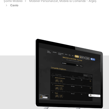
Șoimii Mobilei
Mobilier Personalizat, Mobilă la Comandă - Argeş
Cavio