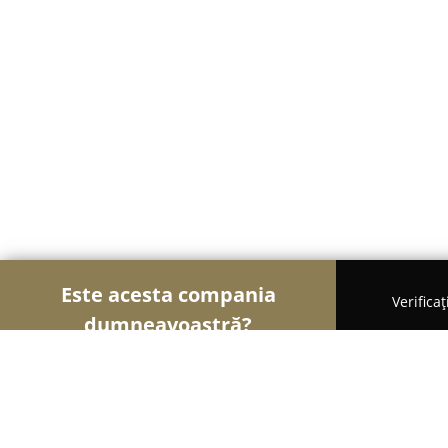
Este acesta compania
Verifica
dumneavoastră?
Șoimii Mobilei
Mobilier Personalizat, Mobilă la