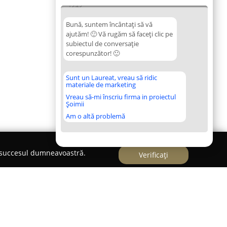
19:29
Bună, suntem încântați să vă
ajutăm! 🙂 Vă rugăm să faceți clic pe
subiectul de conversație
corespunzător! 🙂
Sunt un Laureat, vreau să ridic
materiale de marketing
Vreau să-mi înscriu firma in proiectul
Șoimii
Am o altă problemă
e succesul dumneavoastră.
Verificați