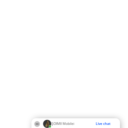
ȘOIMII Mobilei
Live chat