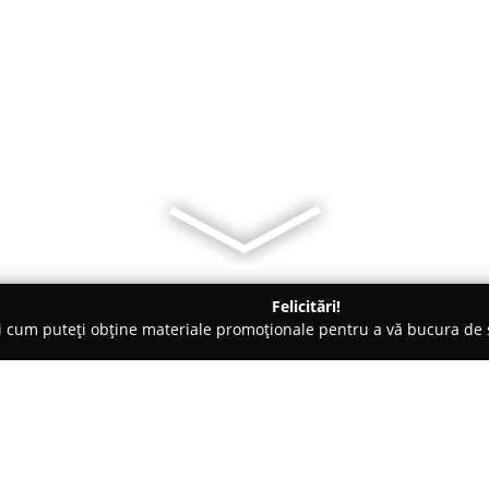
Felicitări!
ți cum puteți obține materiale promoționale pentru a vă bucura d
 Comandă - Curtea de Argeş
Foresta Arges