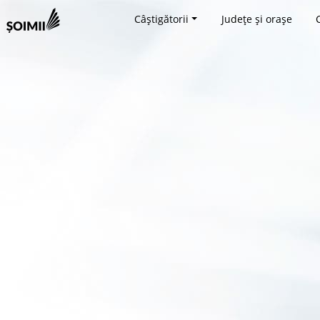
Câștigătorii
Județe și orașe