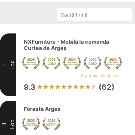
NXFurniture - Mobilă la comandă
Curtea de Argeș
Loc
I
Arată mai multe >>
9.3
(62)
Foresta Arges
Loc
II