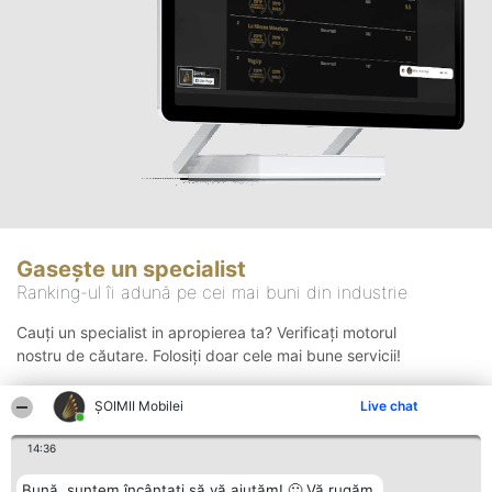
Gasește un specialist
Ranking-ul îi adună pe cei mai buni din industrie
Cauți un specialist in apropierea ta? Verificați motorul
nostru de căutare. Folosiți doar cele mai bune servicii!
ȘOIMII Mobilei
Live chat
Căutare
14:36
Bună, suntem încântați să vă ajutăm! 🙂 Vă rugăm