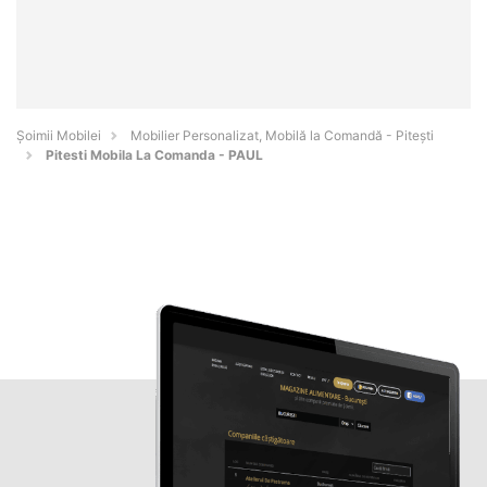
Șoimii Mobilei
Mobilier Personalizat, Mobilă la Comandă - Piteşti
Pitesti Mobila La Comanda - PAUL