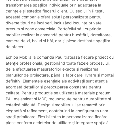
transformarea spațiilor individuale prin adaptarea la
cerințele și estetica fiecărui client. Cu sediul în Pitești,
această companie oferă soluții personalizate pentru
diverse tipuri de încăperi, incluzând locuințe private,
precum și zone comerciale. Portofoliul său cuprinde
mobilier realizat la comandă pentru bucătării, dormitoare,
camere de zi, holuri și băi, dar și piese destinate spațiilor
de afaceri.
Echipa Mobila la comandă Paul tratează fiecare proiect cu
atenție profesională, gestionând toate fazele procesului,
de la efectuarea măsurătorilor exacte și realizarea
planurilor de proiectare, până la fabricare, livrare și montaj
definitiv. Elementele esențiale ale activității sunt atenția
acordată detaliilor și preocuparea constantă pentru
calitate. Pentru producție se utilizează materiale precum
PAL melaminat și MDF, recunoscute pentru durabilitate și
estetică plăcută. Designul mobilierului se remarcă prin
eleganță și rafinament, contribuind la configurarea unor
spații primitoare. Flexibilitatea în personalizarea fiecărei
piese conform cerințelor de utilitate și integrare spațială