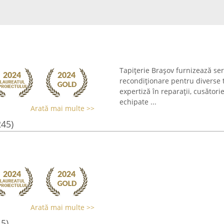
Tapițerie Brașov furnizează serv
recondiționare pentru diverse t
expertiză în reparații, cusători
echipate ...
Arată mai multe >>
245)
Arată mai multe >>
45)