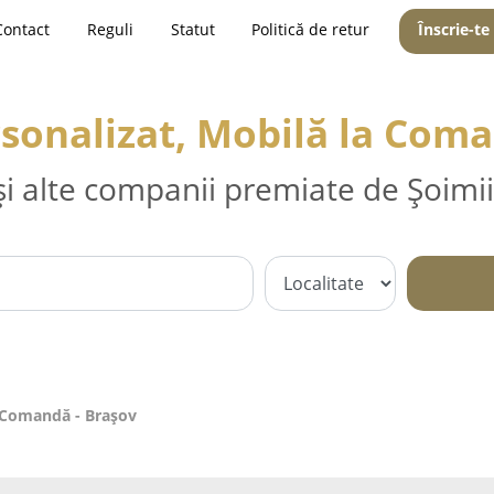
Contact
Reguli
Statut
Politică de retur
Înscrie-te
rsonalizat, Mobilă la Coma
și alte companii premiate de Șoimii
a Comandă - Braşov