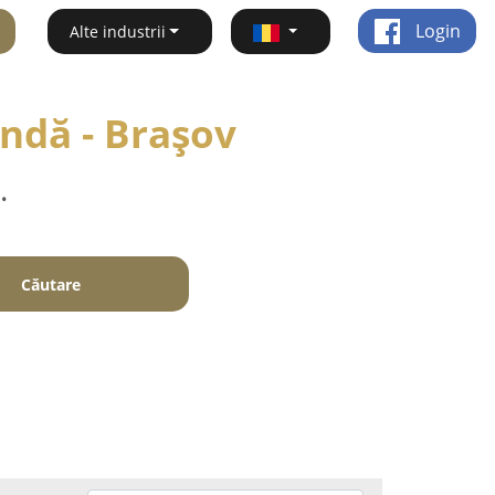
Login
Alte industrii
ndă - Braşov
.
Căutare