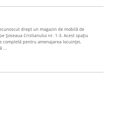
recunoscut drept un magazin de mobilă de
pe Șoseaua Cristianului nr. 1-3. Acest spațiu
ie completă pentru amenajarea locuinței,
 ...