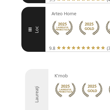
Arteo Home
Loc
III
9.8
(
K'mob
Laureați