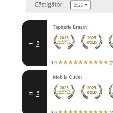
Câștigători
2025
Tapițerie Brașov
Loc
I
9.9
(
Mobila Outlet
Loc
II
9.9
(