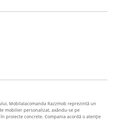
vului, Mobilalacomanda Razzmob reprezintă un
 de mobilier personalizat, axându-se pe
r în proiecte concrete. Compania acordă o atenție