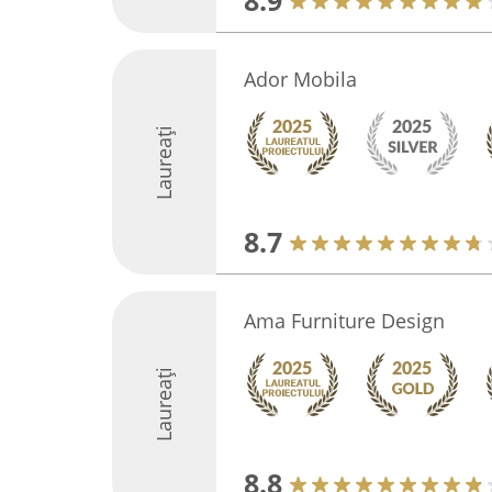
8.9
Ador Mobila
Laureați
8.7
Ama Furniture Design
Laureați
8.8