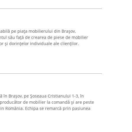
abilă pe piața mobilierului din Brașov,
ul său față de crearea de piese de mobilier
r și dorințelor individuale ale clienților.
ă în Brașov, pe Șoseaua Cristianului 1-3, în
 producător de mobilier la comandă și are peste
 din România. Echipa se remarcă prin pasiunea