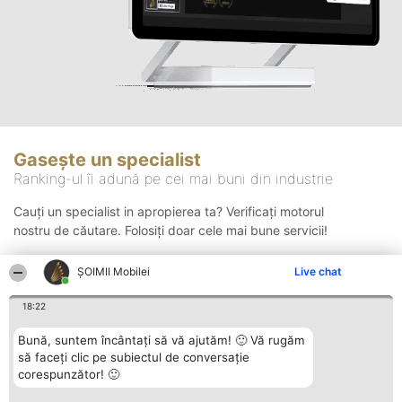
Gasește un specialist
Ranking-ul îi adună pe cei mai buni din industrie
Cauți un specialist in apropierea ta? Verificați motorul
nostru de căutare. Folosiți doar cele mai bune servicii!
ȘOIMII Mobilei
Live chat
Căutare
18:22
Bună, suntem încântați să vă ajutăm! 🙂 Vă rugăm
să faceți clic pe subiectul de conversație
corespunzător! 🙂