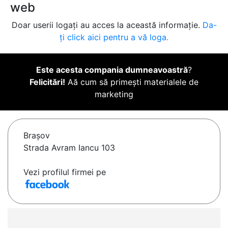
web
Doar userii logați au acces la această informație.
Da-
ți click aici pentru a vă loga.
Este acesta compania dumneavoastră
?
Felicitări!
Aă cum să primești materialele de
marketing
Braşov
Strada Avram Iancu 103
Vezi profilul firmei pe