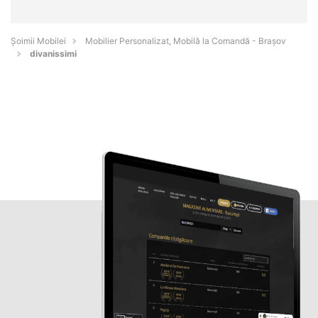
Șoimii Mobilei
Mobilier Personalizat, Mobilă la Comandă - Braşov
divanissimi