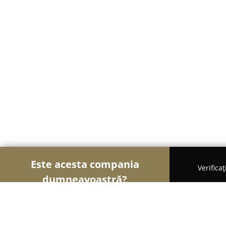
Este acesta compania
Verifica
dumneavoastră?
Șoimii Mobilei
Mobilier Personalizat, Mobilă la