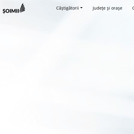
Câștigătorii
Județe și orașe