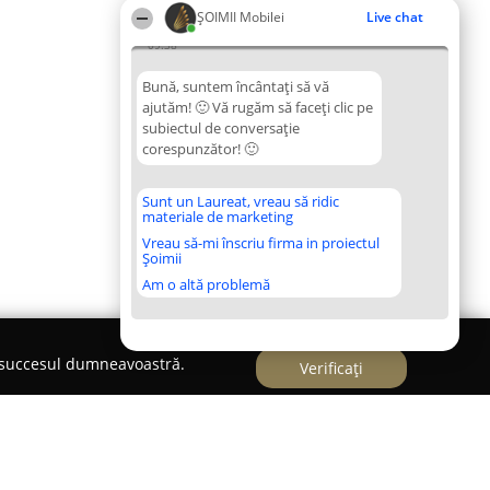
ȘOIMII Mobilei
Live chat
09:38
Bună, suntem încântați să vă
ajutăm! 🙂 Vă rugăm să faceți clic pe
subiectul de conversație
corespunzător! 🙂
Sunt un Laureat, vreau să ridic
materiale de marketing
Vreau să-mi înscriu firma in proiectul
Șoimii
Am o altă problemă
e succesul dumneavoastră.
Verificați