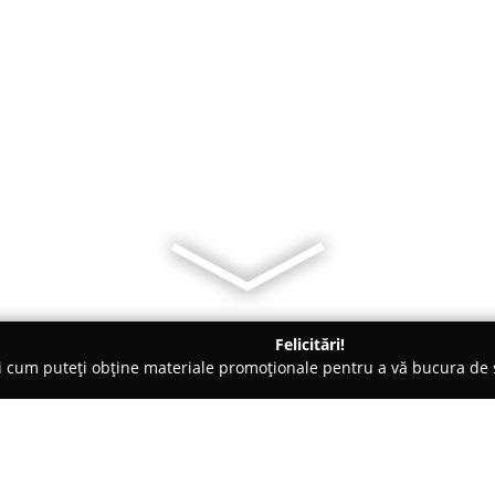
Felicitări!
ți cum puteți obține materiale promoționale pentru a vă bucura d
 Comandă - Braşov
Luiss