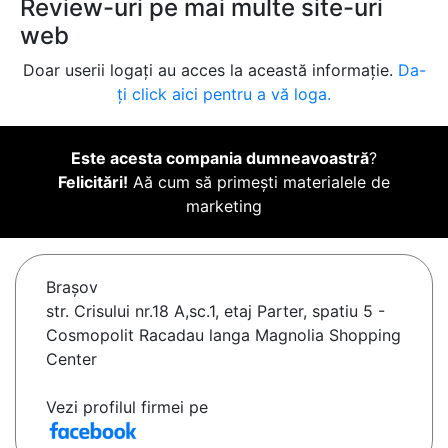
Review-uri pe mai multe site-uri
web
Doar userii logați au acces la această informație.
Da-
ți click aici pentru a vă loga.
Este acesta compania dumneavoastră
?
Felicitări!
Aă cum să primești materialele de
marketing
Braşov
str. Crisului nr.18 A,sc.1, etaj Parter, spatiu 5 -
Cosmopolit Racadau langa Magnolia Shopping
Center
Vezi profilul firmei pe