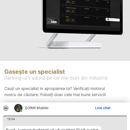
Gasește un specialist
Ranking-ul îi adună pe cei mai buni din industrie
Cauți un specialist in apropierea ta? Verificați motorul
nostru de căutare. Folosiți doar cele mai bune servicii!
ȘOIMII Mobilei
Live chat
Căutare
15:54