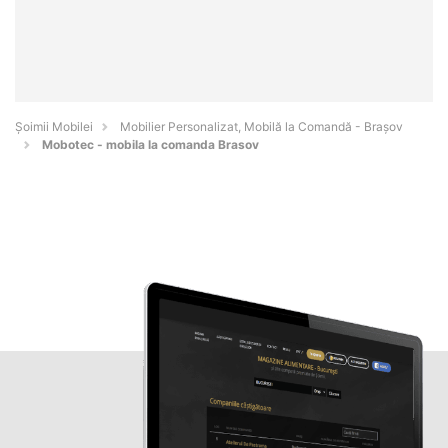
Șoimii Mobilei
Mobilier Personalizat, Mobilă la Comandă - Braşov
Mobotec - mobila la comanda Brasov