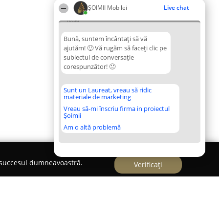
ȘOIMII Mobilei
Live chat
10:34
Bună, suntem încântați să vă
ajutăm! 🙂 Vă rugăm să faceți clic pe
subiectul de conversație
corespunzător! 🙂
Sunt un Laureat, vreau să ridic
materiale de marketing
Vreau să-mi înscriu firma in proiectul
Șoimii
Am o altă problemă
e succesul dumneavoastră.
Verificați