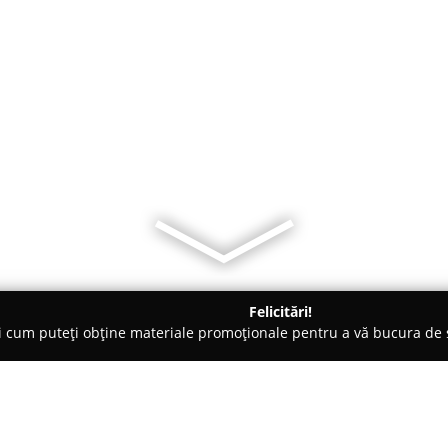
Felicitări!
ți cum puteți obține materiale promoționale pentru a vă bucura d
 Comandă - Braşov
TEHNOTOP S.R.L.