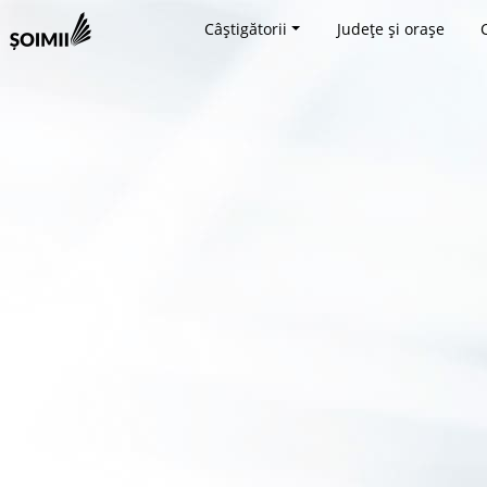
Câștigătorii
Județe și orașe