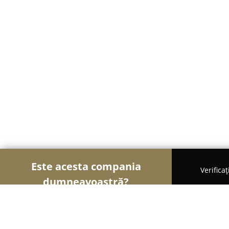
Este acesta compania
Verifica
dumneavoastră?
Șoimii Mobilei
Mobilier Personalizat, Mobilă la