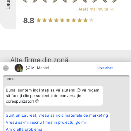
Arată mai multe >>
8.8
Alte firme din zonă
ȘOIMII Mobilei
Live chat
Organizator Ranking
00:43
Plebiscyt
Contact
BRIGHT SOLUTIONS BR SRL
Câștigătorii
Contact
Aleea Timisul De Sus 2 Bl. A30
Lista Tuturor
Bună, suntem încântați să vă ajutăm! 🙂 Vă rugăm
Sc. A Et. 4 Ap. 13 Cod 061952
Laureaților
să faceți clic pe subiectul de conversație
București
Reguli
corespunzător! 🙂
CUI 36737675
Statut
tel: +40 770 990 492
Politica de
confidențialitate
Sunt un Laureat, vreau să ridic materiale de marketing
Vreau să-mi înscriu firma in proiectul Șoimii
Am o altă problemă