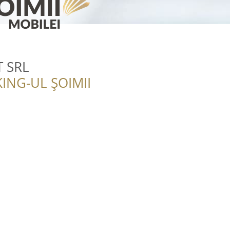
T SRL
ING-UL ȘOIMII