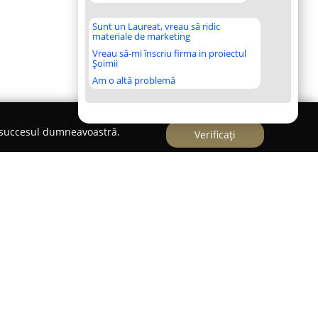
Sunt un Laureat, vreau să ridic
materiale de marketing
Vreau să-mi înscriu firma in proiectul
Șoimii
Am o altă problemă
e succesul dumneavoastră.
Verificați
cută pe plan local în domeniul fabricării mobilei
ealizarea la comandă a diverselor piese de
ză printr-o atenție deosebită oferită detaliilor și