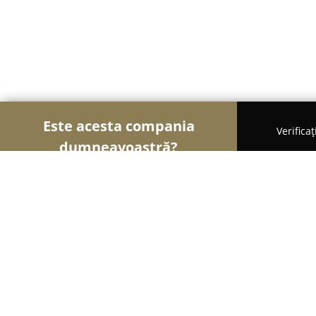
Este acesta compania
Verifica
dumneavoastră?
Șoimii Mobilei
Mobilier Personalizat, Mobilă la
SC ATES FRONT SRL