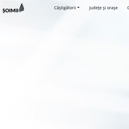
Câștigătorii
Județe și orașe