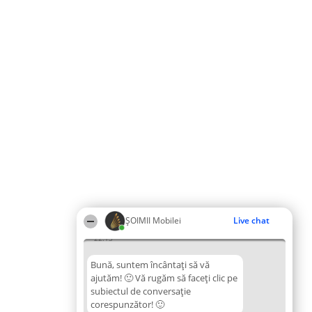
ȘOIMII Mobilei
Live chat
22:13
Bună, suntem încântați să vă
ajutăm! 🙂 Vă rugăm să faceți clic pe
subiectul de conversație
corespunzător! 🙂