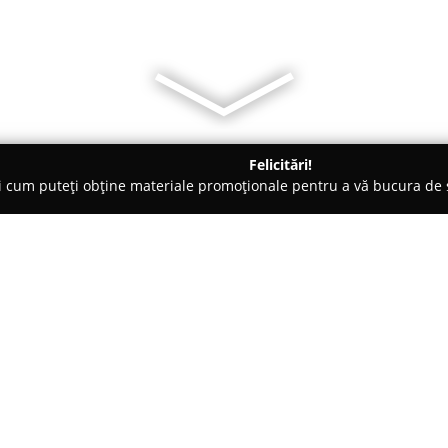
Felicitări!
ți cum puteți obține materiale promoționale pentru a vă bucura d
 Comandă - Sibiu
SC ATES FRONT SRL
Despre companie:
Ates Front
este o firmă recunos
în Sibiu, concentrându-se pe r
mobilier. Compania se evidenția