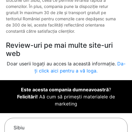
stocurile din Sibiu, ceea ce permite livrarea rapidă a
comenzilor. În plus, compania pune la dispoziție retur
gratuit în maximum 30 de zile și transport gratuit pe
teritoriul României pentru comenzile care depășesc suma
de 300 de lei, aceste facilități reflectând orientarea
constantă către satisfacția clienților.
Review-uri pe mai multe site-uri
web
Doar userii logați au acces la această informație.
Da-
ți click aici pentru a vă loga.
Este acesta compania dumneavoastră
?
Felicitări!
Aă cum să primești materialele de
marketing
Sibiu