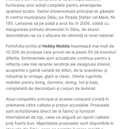
furnizarea unor soluții complete pentru amenajarea
spațiului locativ. Sediul showroomului principal se găsește
în centrul municipiului Sibiu, pe Strada Ștefan cel Mare, Nr.
195. Lansarea sa pe piață a avut loc în 2006, odată cu
inaugurarea primului showroom în Sibiu, de atunci
dezvoltându-se ca o afacere de referință la nivel național.
Portofoliul extins al
Hobby Mobila
însumează mai mult de
10.000 de produse care provin de la peste 50 de branduri
diferite. Sortimentele sunt actualizate continuu pentru a
reflecta cele mai recente tendințe ale designului interior,
acoperind o gamă variată de stiluri, de la scandinav și
industrial la vintage, glam și clasic. Oferta cuprinde
mobilier pentru living, dormitor, dining, hol și baie,
completată de decorațiuni și corpuri de iluminat.
Atuul competitiv principal al acestei companii constă în
orientarea către calitate și prețuri accesibile. Produsele
sunt achiziționate direct de la fabrici și furnizori
internaționali de top, ceea ce asigură un raport calitate-
preț foarte bun. Majoritatea produselor sunt disponibile în