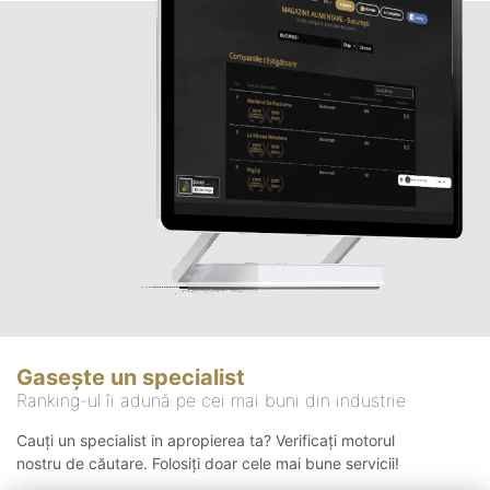
Gasește un specialist
Ranking-ul îi adună pe cei mai buni din industrie
Cauți un specialist in apropierea ta? Verificați motorul
nostru de căutare. Folosiți doar cele mai bune servicii!