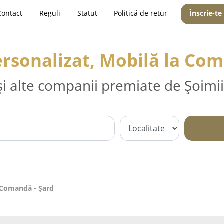
Contact
Reguli
Statut
Politică de retur
Înscrie-te
ersonalizat, Mobilă la Com
și alte companii premiate de Șoimii
a Comandă - Şard