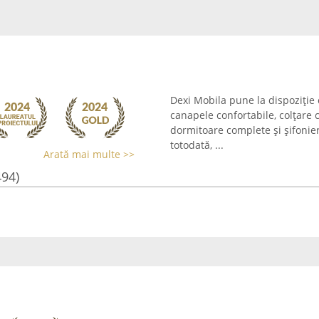
Dexi Mobila pune la dispoziție c
canapele confortabile, colțare
dormitoare complete și șifonie
totodată, ...
Arată mai multe >>
494)