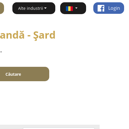
Login
Alte industrii
andă - Şard
.
Căutare