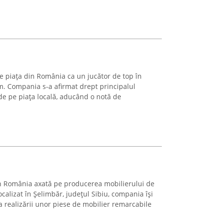
e piața din România ca un jucător de top în
. Compania s-a afirmat drept principalul
 de pe piața locală, aducând o notă de
in România axată pe producerea mobilierului de
ocalizat în Șelimbăr, județul Sibiu, compania își
 realizării unor piese de mobilier remarcabile