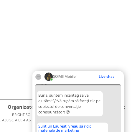
ȘOIMII Mobilei
Live chat
04:52
Bună, suntem încântați să vă
ajutăm! 🙂 Vă rugăm să faceți clic pe
Organizator Ranking
subiectul de conversație
Plebiscyt
Contact
corespunzător! 🙂
BRIGHT SOLUTIONS BR SRL
Câștigătorii
Contact
. A30 Sc. A Et. 4 Ap. 13 Cod 061952
Lista
București
Tuturor
Sunt un Laureat, vreau să ridic
materiale de marketing
CUI 36737675
Laureaților