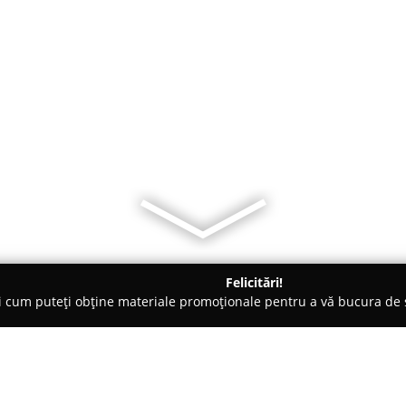
Felicitări!
ți cum puteți obține materiale promoționale pentru a vă bucura d
 Comandă - Săcele
ArtDecor