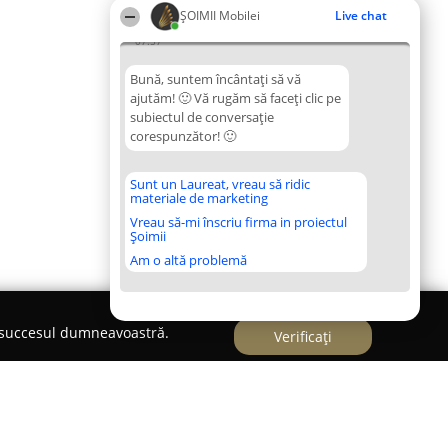
ȘOIMII Mobilei
Live chat
07:57
Bună, suntem încântați să vă
ajutăm! 🙂 Vă rugăm să faceți clic pe
subiectul de conversație
corespunzător! 🙂
Sunt un Laureat, vreau să ridic
materiale de marketing
Vreau să-mi înscriu firma in proiectul
Șoimii
Am o altă problemă
e succesul dumneavoastră.
Verificați