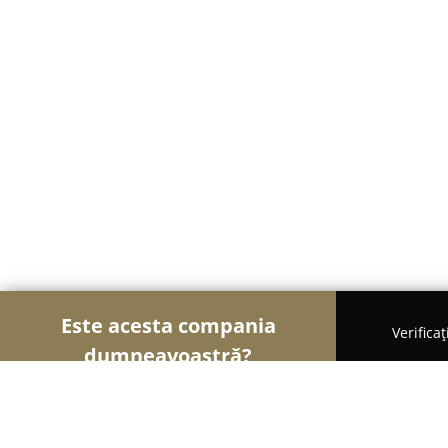
Este acesta compania
Verifica
dumneavoastră?
Șoimii Mobilei
Mobilier Personalizat, Mobilă la