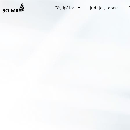
Câștigătorii
Județe și orașe