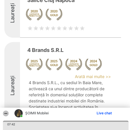
Salice Cluj Napoca
Laureați
4 Brands S.R.L
Arată mai multe >>
Laureați
4 Brands S.R.L., cu sediul în Baia Mare,
activează ca unul dintre producătorii de
referință în domeniul soluțiilor complete
destinate industriei mobilei din România.
Societatea și-a început activitatea în
anul 2011, concentrându-se inițial ...
ȘOIMII Mobilei
Live chat
9.4
07:42