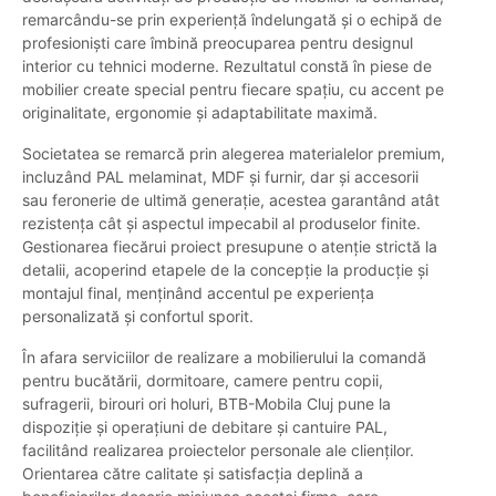
remarcându-se prin experiență îndelungată și o echipă de
profesioniști care îmbină preocuparea pentru designul
interior cu tehnici moderne. Rezultatul constă în piese de
mobilier create special pentru fiecare spațiu, cu accent pe
originalitate, ergonomie și adaptabilitate maximă.
Societatea se remarcă prin alegerea materialelor premium,
incluzând PAL melaminat, MDF și furnir, dar și accesorii
sau feronerie de ultimă generație, acestea garantând atât
rezistența cât și aspectul impecabil al produselor finite.
Gestionarea fiecărui proiect presupune o atenție strictă la
detalii, acoperind etapele de la concepție la producție și
montajul final, menținând accentul pe experiența
personalizată și confortul sporit.
În afara serviciilor de realizare a mobilierului la comandă
pentru bucătării, dormitoare, camere pentru copii,
sufragerii, birouri ori holuri, BTB-Mobila Cluj pune la
dispoziție și operațiuni de debitare și cantuire PAL,
facilitând realizarea proiectelor personale ale clienților.
Orientarea către calitate și satisfacția deplină a