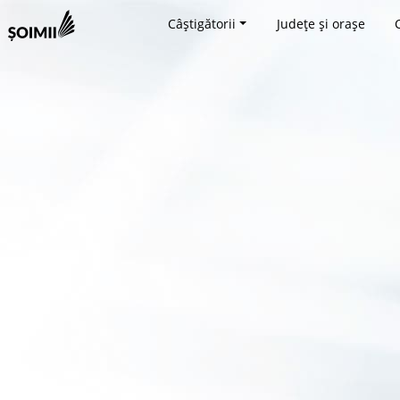
Câștigătorii
Județe și orașe