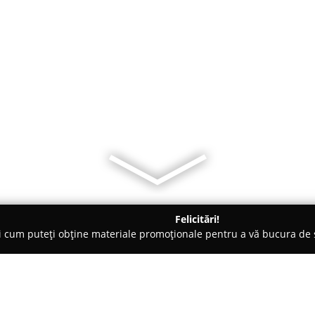
Felicitări!
ți cum puteți obține materiale promoționale pentru a vă bucura d
 Comandă - Zalău
Altana-Son