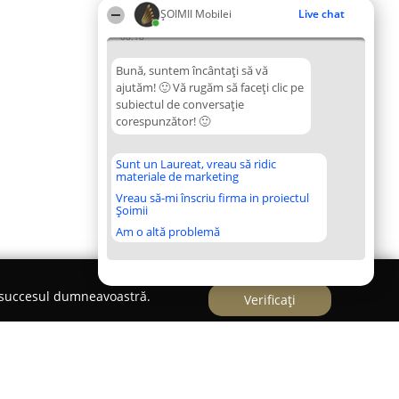
ȘOIMII Mobilei
Live chat
08:18
Bună, suntem încântați să vă
ajutăm! 🙂 Vă rugăm să faceți clic pe
subiectul de conversație
corespunzător! 🙂
Sunt un Laureat, vreau să ridic
materiale de marketing
Vreau să-mi înscriu firma in proiectul
Șoimii
Am o altă problemă
e succesul dumneavoastră.
Verificați