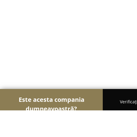
Este acesta compania
Verifica
dumneavoastră?
Șoimii Mobilei
Mobilier Personalizat, Mobilă la