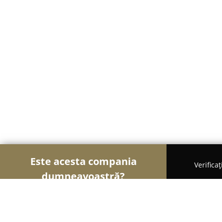
Este acesta compania
Verifica
dumneavoastră?
Șoimii Mobilei
Mobilier Personalizat, Mobilă la