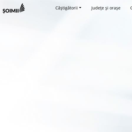
Câștigătorii
Județe și orașe