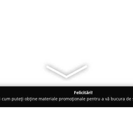
Felicitări!
ți cum puteți obține materiale promoționale pentru a vă bucura d
 Comandă - Vrancea
Evemarservice.Mobila pe comanda