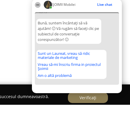
ȘOIMII Mobilei
Live chat
03:13
Bună, suntem încântați să vă
ajutăm! 🙂 Vă rugăm să faceți clic pe
subiectul de conversație
corespunzător! 🙂
Sunt un Laureat, vreau să ridic
materiale de marketing
Vreau să-mi înscriu firma in proiectul
Șoimii
Am o altă problemă
e succesul dumneavoastră.
Verificați