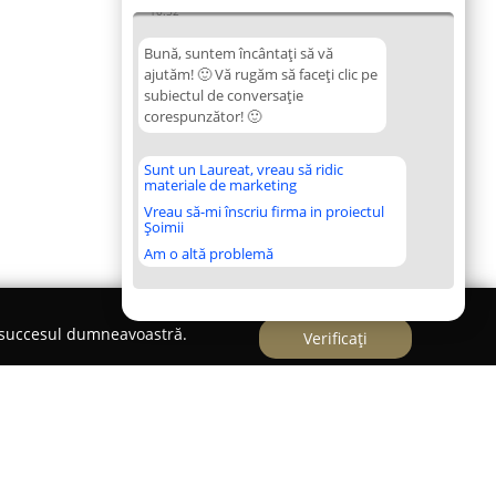
10:52
Bună, suntem încântați să vă
ajutăm! 🙂 Vă rugăm să faceți clic pe
subiectul de conversație
corespunzător! 🙂
Sunt un Laureat, vreau să ridic
materiale de marketing
Vreau să-mi înscriu firma in proiectul
Șoimii
Am o altă problemă
e succesul dumneavoastră.
Verificați