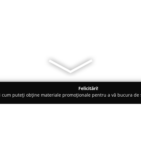
Felicitări!
ți cum puteți obține materiale promoționale pentru a vă bucura d
 Comandă - Drobeta-Turnu Severin
Mobila La Comanda Severin