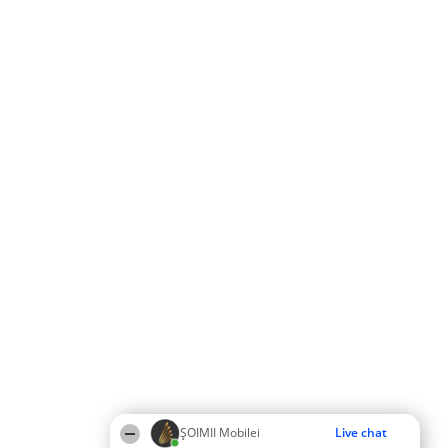
ȘOIMII Mobilei
Live chat