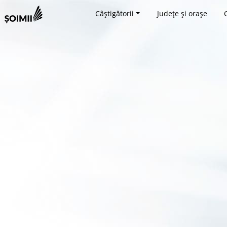
Câștigătorii
Județe și orașe