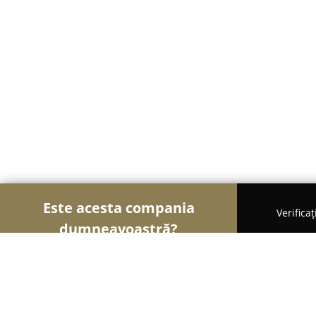
Este acesta compania
Verifica
dumneavoastră?
Șoimii Mobilei
Mobilier Personalizat, Mobilă la