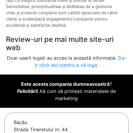
fapt ce asigură standarde înalte și atenție la detalii.
Seriozitatea, promptitudinea și abilitatea de a gestiona
chiar și proiecte complexe sunt calități apreciate de către
clienți și evidențiază angajamentul companiei pentru
excelență și satisfacție deplină.
Review-uri pe mai multe site-uri
web
Doar userii logați au acces la această informație.
Da-
ți click aici pentru a vă loga.
Este acesta compania dumneavoastră
?
Felicitări!
Aă cum să primești materialele de
marketing
Bacău
Strada Tineretului nr. 44