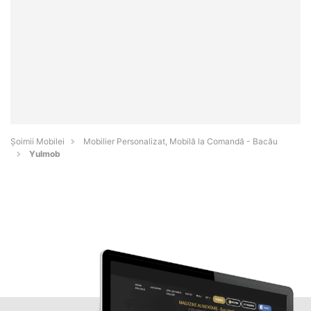
Șoimii Mobilei
Mobilier Personalizat, Mobilă la Comandă - Bacău
Yulmob