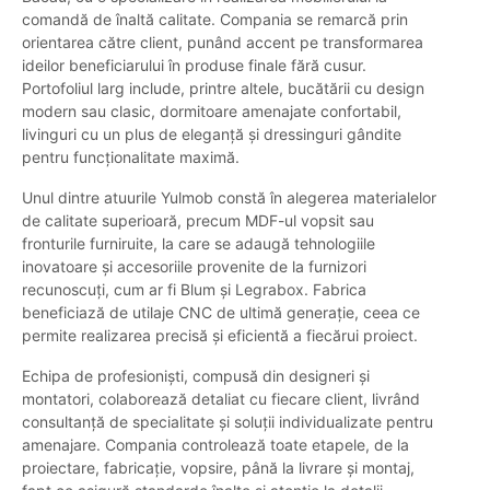
comandă de înaltă calitate. Compania se remarcă prin
orientarea către client, punând accent pe transformarea
ideilor beneficiarului în produse finale fără cusur.
Portofoliul larg include, printre altele, bucătării cu design
modern sau clasic, dormitoare amenajate confortabil,
livinguri cu un plus de eleganță și dressinguri gândite
pentru funcționalitate maximă.
Unul dintre atuurile Yulmob constă în alegerea materialelor
de calitate superioară, precum MDF-ul vopsit sau
fronturile furniruite, la care se adaugă tehnologiile
inovatoare și accesoriile provenite de la furnizori
recunoscuți, cum ar fi Blum și Legrabox. Fabrica
beneficiază de utilaje CNC de ultimă generație, ceea ce
permite realizarea precisă și eficientă a fiecărui proiect.
Echipa de profesioniști, compusă din designeri și
montatori, colaborează detaliat cu fiecare client, livrând
consultanță de specialitate și soluții individualizate pentru
amenajare. Compania controlează toate etapele, de la
proiectare, fabricație, vopsire, până la livrare și montaj,