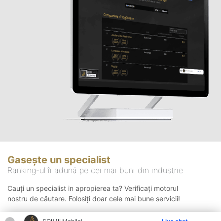
Gasește un specialist
Ranking-ul îi adună pe cei mai buni din industrie
Cauți un specialist in apropierea ta? Verificați motorul
nostru de căutare. Folosiți doar cele mai bune servicii!