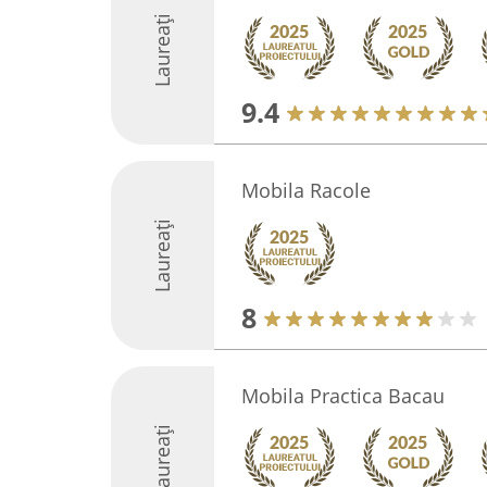
Laureați
9.4
Mobila Racole
Laureați
8
Mobila Practica Bacau
Laureați