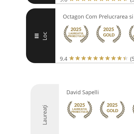
Octagon Com Prelucrarea si 
Loc
III
9.4
(
David Sapelli
Laureați