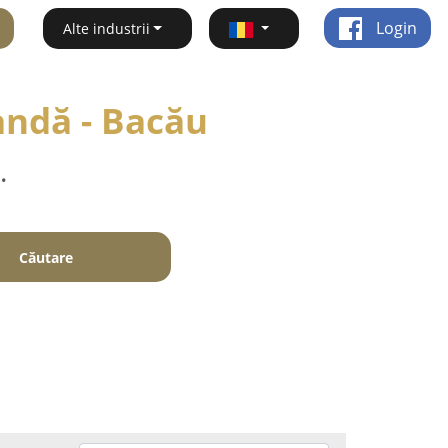
Login
Alte industrii
andă - Bacău
.
Căutare