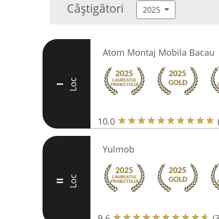
Câștigători
2025
Atom Montaj Mobila Bacau
Loc
I
10.0
Yulmob
Loc
II
9.6
(