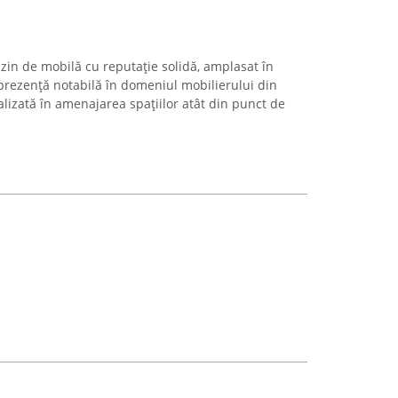
in de mobilă cu reputație solidă, amplasat în
 prezență notabilă în domeniul mobilierului din
izată în amenajarea spațiilor atât din punct de