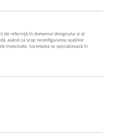
 de referință în domeniul designului și al
ndă, având ca scop reconfigurarea spațiilor
ele învecinate. Societatea se specializează în