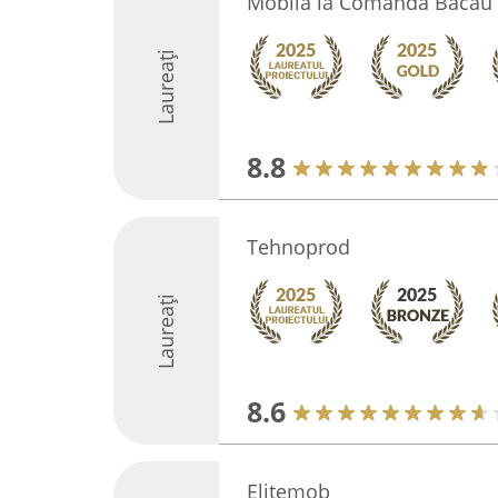
Mobila la Comanda Bacau
Laureați
8.8
Tehnoprod
Laureați
8.6
Elitemob