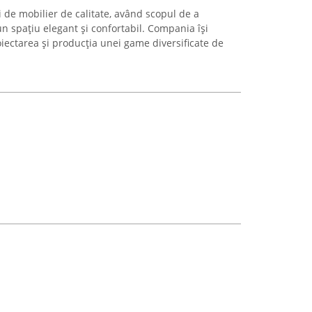
i de mobilier de calitate, având scopul de a
un spațiu elegant și confortabil. Compania își
iectarea și producția unei game diversificate de