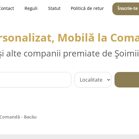
Contact
Reguli
Statut
Politică de retur
Înscrie-te
rsonalizat, Mobilă la Com
și alte companii premiate de Șoimii
a Comandă - Bacău