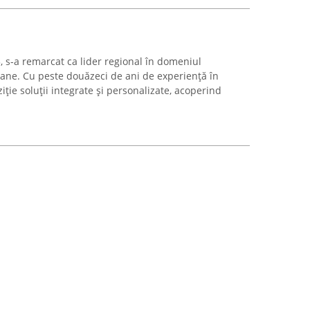
, s-a remarcat ca lider regional în domeniul
 plane. Cu peste douăzeci de ani de experiență în
ție soluții integrate și personalizate, acoperind