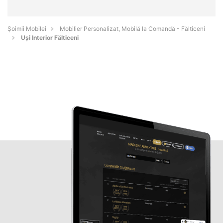
Șoimii Mobilei
Mobilier Personalizat, Mobilă la Comandă - Fălticeni
Uși Interior Fălticeni