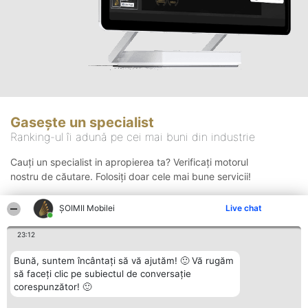
Gasește un specialist
Ranking-ul îi adună pe cei mai buni din industrie
Cauți un specialist in apropierea ta? Verificați motorul
nostru de căutare. Folosiți doar cele mai bune servicii!
ȘOIMII Mobilei
Live chat
Căutare
23:12
Bună, suntem încântați să vă ajutăm! 🙂 Vă rugăm
să faceți clic pe subiectul de conversație
corespunzător! 🙂